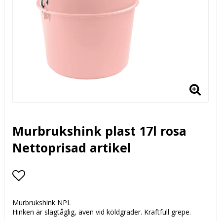
Murbrukshink plast 17l rosa
Nettoprisad artikel
Lägg till i favoritlistan
Murbrukshink NPL
Hinken är slagtåglig, även vid köldgrader. Kraftfull grepe.