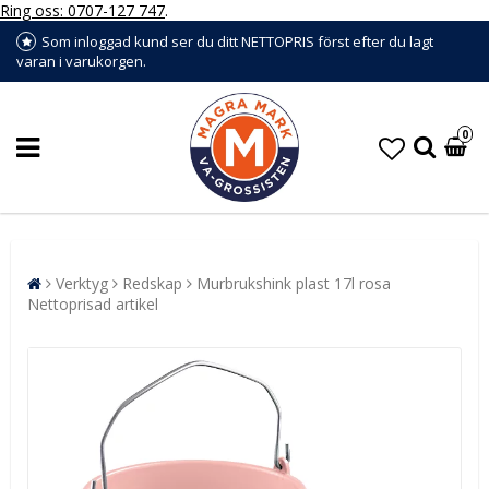
Ring oss: 0707-127 747
.
Som inloggad kund ser du ditt NETTOPRIS först efter du lagt
varan i varukorgen.
0
Verktyg
Redskap
Murbrukshink plast 17l rosa
Nettoprisad artikel