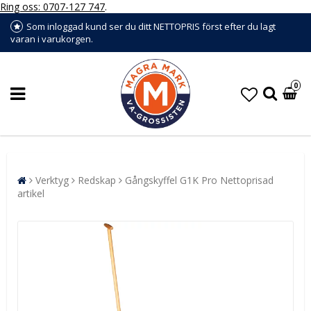
Ring oss: 0707-127 747
.
Som inloggad kund ser du ditt NETTOPRIS först efter du lagt
varan i varukorgen.
0
Verktyg
Redskap
Gångskyffel G1K Pro Nettoprisad
artikel