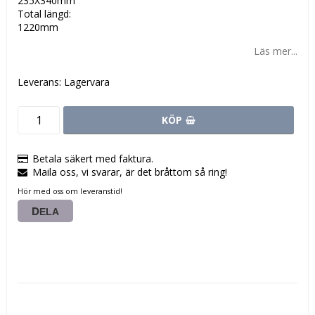
235X340mm
Total längd:
1220mm
Läs mer...
Leverans:
Lagervara
KÖP
Betala säkert med faktura.
Maila oss, vi svarar, är det bråttom så ring!
Hör med oss om leveranstid!
DELA