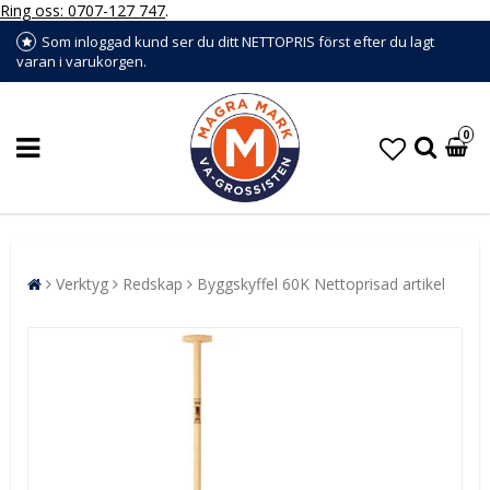
Ring oss: 0707-127 747
.
Som inloggad kund ser du ditt NETTOPRIS först efter du lagt
varan i varukorgen.
0
Verktyg
Redskap
Byggskyffel 60K Nettoprisad artikel