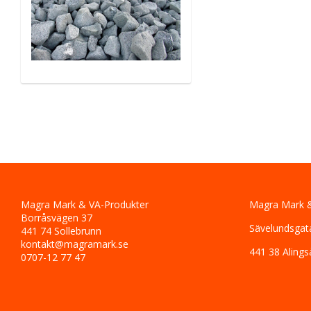
Magra Mark & VA-Produkter
Magra Mark &
Borråsvägen 37
Sävelundsgat
441 74 Sollebrunn
kontakt@magramark.se
441 38 Alings
0707-12 77 47