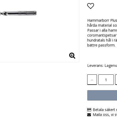
Lägg till i
Hammarborr Plus-f
hårda material so
Passar i alla ha
coromantspetsar t
hundratals hål i 
bättre passform.
Leverans:
Lagerv
-
Betala säkert 
Maila oss, vi s