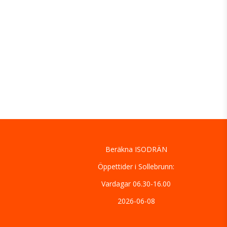
Beräkna ISODRÄN
Öppettider i Sollebrunn:
Vardagar 06.30-16.00
2026-06-08