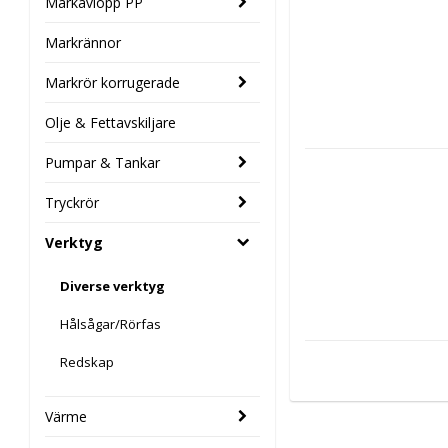
Markavlopp PP
Markrännor
Markrör korrugerade
Olje & Fettavskiljare
Pumpar & Tankar
Tryckrör
Verktyg
Diverse verktyg
Hålsågar/Rörfas
Redskap
Värme