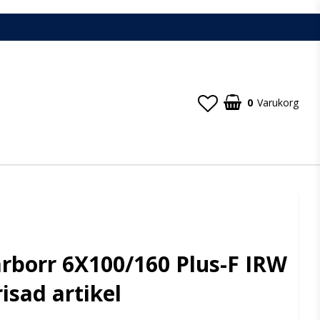
0
Varukorg
Din varukorg är tom
borr 6X100/160 Plus-F IRW
isad artikel