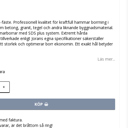
 favoritlistan
äste. Professionell kvalitet för kraftfull hammar borrning i
m betong, granit, tegel och andra liknande byggnadsmaterial.
mmarborrar med SDS plus system. Extremt hårda
illverkade enligt Jorans egna specifikationer säkerställer
rätt storlek och optimerar borr ekonomin. Ett exakt hål betyder
Läs mer...
ara
+
KÖP
med faktura.
varar, är det bråttom så ring!