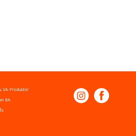
 VA-Produkter
an 8A
ås