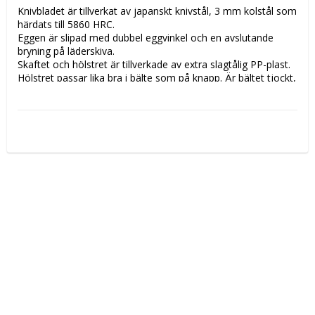
Knivbladet är tillverkat av japanskt knivstål, 3 mm kolstål som 
härdats till 5860 HRC.

Eggen är slipad med dubbel eggvinkel och en avslutande 
bryning på läderskiva.

Skaftet och hölstret är tillverkade av extra slagtålig PP-plast.

Hölstret passar lika bra i bälte som på knapp. Är bältet tjockt, 
skär bort den lilla tappen på locket.

Grovkniven är en kraftigare kniv och har därför ett större 