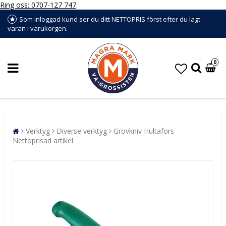
Ring oss: 0707-127 747
.
Som inloggad kund ser du ditt NETTOPRIS först efter du lagt
varan i varukorgen.
0
Verktyg
Diverse verktyg
Grovkniv Hultafors
Nettoprisad artikel