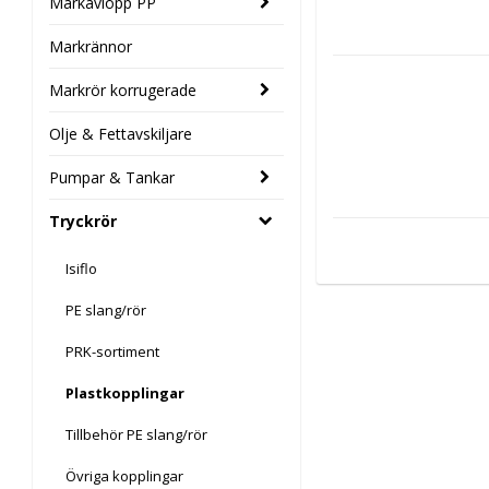
Markavlopp PP
Markrännor
Markrör korrugerade
Olje & Fettavskiljare
Pumpar & Tankar
Tryckrör
Isiflo
PE slang/rör
PRK-sortiment
Plastkopplingar
Tillbehör PE slang/rör
Övriga kopplingar