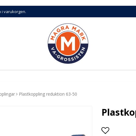
n i varukorgen.
pplingar
Plastkoppling reduktion 63-50
Plastko