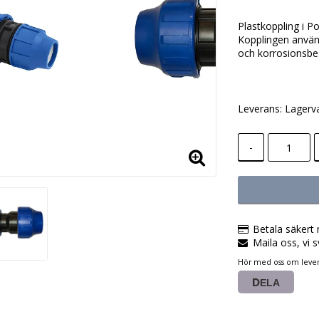
Lägg till i
Plastkoppling i P
Kopplingen använd
och korrosionsbe
Leverans:
Lagerv
-
Betala säkert 
Maila oss, vi s
Hör med oss om lever
DELA