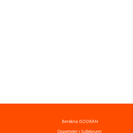
Beräkna ISODRÄN
Öppettider i Sollebrunn: