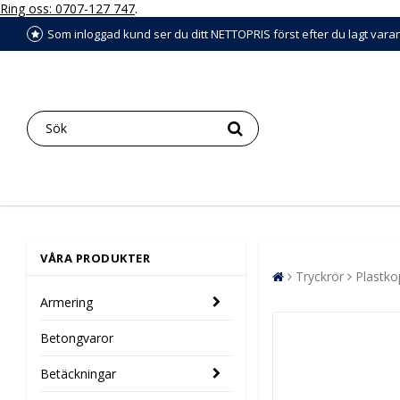
Ring oss: 0707-127 747
.
Som inloggad kund ser du ditt NETTOPRIS först efter du lagt vara
VÅRA PRODUKTER
Tryckrör
Plastko
Armering
Betongvaror
Betäckningar