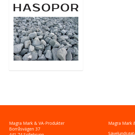
Magra Mark & VA-Produkter
Magra Mark &
Borråsvägen 37
Sävelundsgat
441 74 Sollebrunn