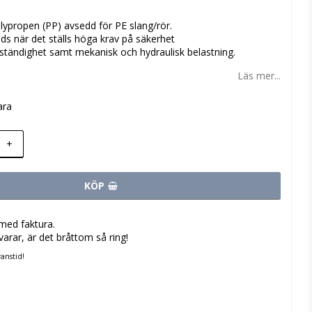
 favoritlistan
olypropen (PP) avsedd för PE slang/rör.
s när det ställs höga krav på säkerhet
ständighet samt mekanisk och hydraulisk belastning.
Läs mer...
ara
+
KÖP
med faktura.
varar, är det bråttom så ring!
anstid!