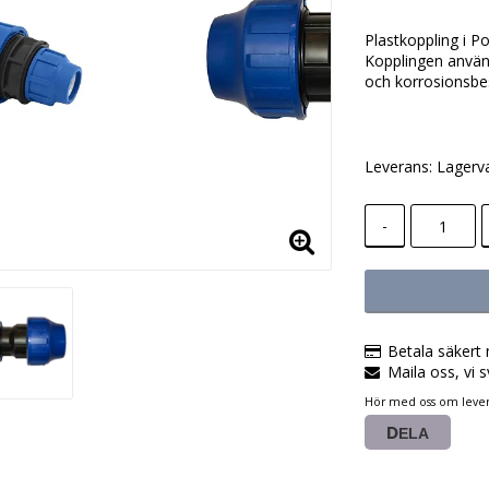
Lägg till i
Plastkoppling i P
Kopplingen använd
och korrosionsbe
Leverans:
Lagerv
-
Betala säkert 
Maila oss, vi s
Hör med oss om lever
DELA