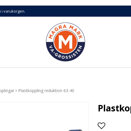
n i varukorgen.
pplingar
Plastkoppling reduktion 63-40
Plastko