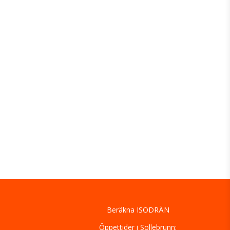
Beräkna ISODRÄN
Öppettider i Sollebrunn: