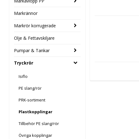
Markavlopp PP
Markrännor
Markrör korrugerade
Olje & Fettavskiljare
Pumpar & Tankar
Tryckrör
Isiflo
PE slang/rör
PRK-sortiment
Plastkopplingar
Tillbehör PE slang/rör
Övriga kopplingar