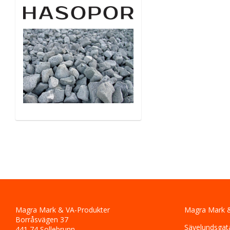
Magra Mark & VA-Produkter
Magra Mark &
Borråsvägen 37
Sävelundsgat
441 74 Sollebrunn