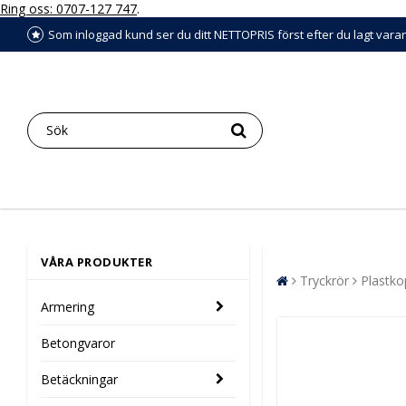
Ring oss: 0707-127 747
.
Som inloggad kund ser du ditt NETTOPRIS först efter du lagt vara
VÅRA PRODUKTER
Tryckrör
Plastko
Armering
Betongvaror
Betäckningar