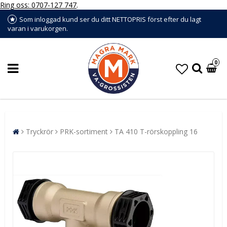
Ring oss: 0707-127 747
.
Som inloggad kund ser du ditt NETTOPRIS först efter du lagt
varan i varukorgen.
0
Tryckrör
PRK-sortiment
TA 410 T-rörskoppling 16