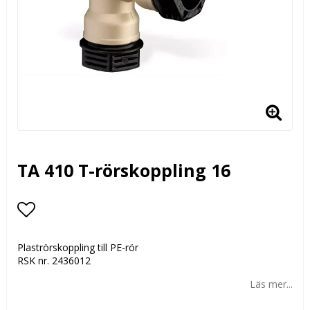
TA 410 T-rörskoppling 16
Lägg till i favoritlistan
Plaströrskoppling till PE-rör
RSK nr. 2436012
Läs mer...