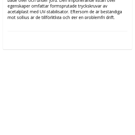
både över och under jord. Den imponerande listan över 
egenskaper omfattar formsprutade tryckskruvar av 
acetalplast med UV-stabilisator. Eftersom de är beständiga 
mot solljus är de tillförlitliga och ger en problemfri drift. 
Underhållet blir enklare eftersom PRK kan tas isär och 
monteras ihop igen.