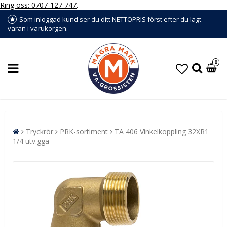
Ring oss: 0707-127 747
.
Som inloggad kund ser du ditt NETTOPRIS först efter du lagt
varan i varukorgen.
0
Tryckrör
PRK-sortiment
TA 406 Vinkelkoppling 32XR1
1/4 utv.gga