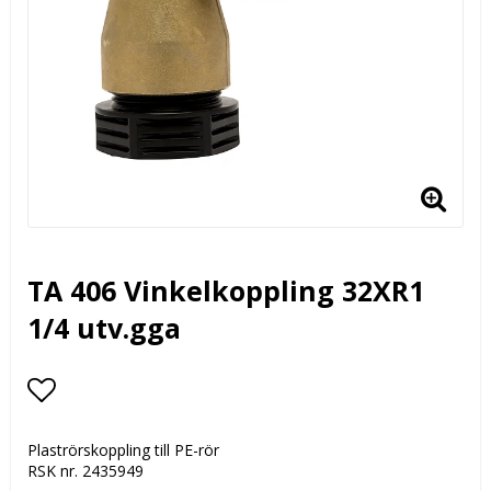
TA 406 Vinkelkoppling 32XR1
1/4 utv.gga
Lägg till i favoritlistan
Plaströrskoppling till PE-rör
RSK nr. 2435949