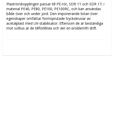
Plaströrskopplingen passar till PE-rör, SDR 11 och SDR 17, i 
material PE40, PE80, PE100, PE100RC, och kan användas 
både över och under jord. Den imponerande listan över 
egenskaper omfattar formsprutade tryckskruvar av 
acetalplast med UV-stabilisator. Eftersom de är beständiga 
mot solljus är de tillförlitliga och ger en problemfri drift. 
Underhållet blir enklare eftersom PRK kan tas isär och 
monteras ihop igen.