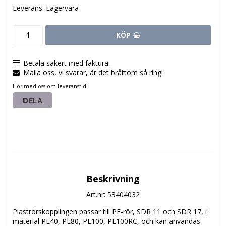
Leverans:
Lagervara
KÖP
Betala säkert med faktura.
Maila oss, vi svarar, är det bråttom så ring!
Hör med oss om leveranstid!
DELA
Beskrivning
Art.nr: 53404032
Plaströrskopplingen passar till PE-rör, SDR 11 och SDR 17, i 
material PE40, PE80, PE100, PE100RC, och kan användas 