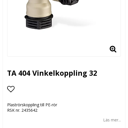
TA 404 Vinkelkoppling 32
Lägg till i favoritlistan
Plaströrskoppling till PE-rör
RSK nr. 2435642
Läs mer...