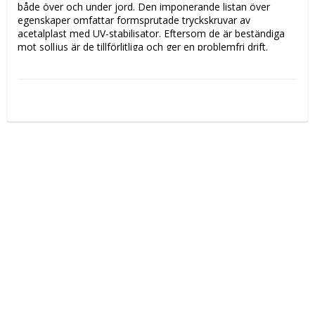
både över och under jord. Den imponerande listan över 
egenskaper omfattar formsprutade tryckskruvar av 
acetalplast med UV-stabilisator. Eftersom de är beständiga 
mot solljus är de tillförlitliga och ger en problemfri drift. 
Underhållet blir enklare eftersom PRK kan tas isär och 
monteras ihop igen.