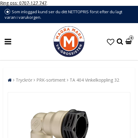
Ring oss: 0707-127 747
.
Som inloggad kund ser du ditt NETTOPRIS först efter du lagt
varan i varukorgen.
0
Tryckrör
PRK-sortiment
TA 404 Vinkelkoppling 32