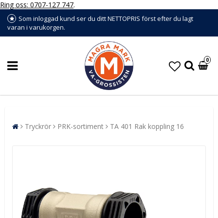
Ring oss: 0707-127 747
.
Som inloggad kund ser du ditt NETTOPRIS först efter du lagt
varan i varukorgen.
0
Tryckrör
PRK-sortiment
TA 401 Rak koppling 16