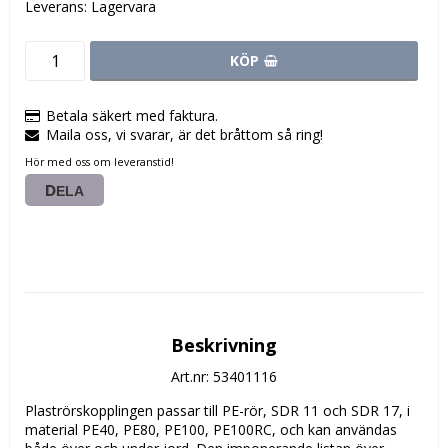
Leverans:
Lagervara
KÖP
Betala säkert med faktura.
Maila oss, vi svarar, är det bråttom så ring!
Hör med oss om leveranstid!
DELA
Beskrivning
Art.nr: 53401116
Plaströrskopplingen passar till PE-rör, SDR 11 och SDR 17, i 
material PE40, PE80, PE100, PE100RC, och kan användas 