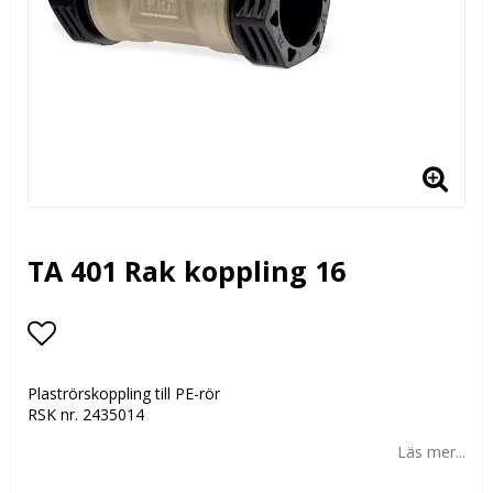
TA 401 Rak koppling 16
Lägg till i favoritlistan
Plaströrskoppling till PE-rör
RSK nr. 2435014
Läs mer...