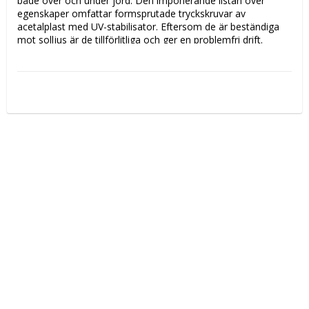
både över och under jord. Den imponerande listan över 
egenskaper omfattar formsprutade tryckskruvar av 
acetalplast med UV-stabilisator. Eftersom de är beständiga 
mot solljus är de tillförlitliga och ger en problemfri drift. 
Underhållet blir enklare eftersom PRK kan tas isär och 
monteras ihop igen.