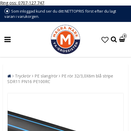
Ring oss: 0707-127 747
.
Som inloggad kund ser du ditt NETTOPRIS först efter du lagt
varan i varukorgen.
0
Tryckrör
PE slang/rör
PE rör 32/3,0X6m blå stripe
SDR11 PN16 PE100RC