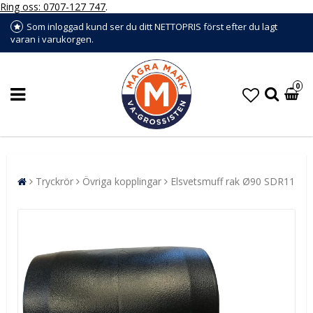
Ring oss: 0707-127 747
.
Som inloggad kund ser du ditt NETTOPRIS först efter du lagt
varan i varukorgen.
0
Tryckrör
Övriga kopplingar
Elsvetsmuff rak Ø90 SDR11