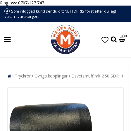
Ring oss: 0707-127 747
.
Som inloggad kund ser du ditt NETTOPRIS först efter du lagt
varan i varukorgen.
0
Tryckrör
Övriga kopplingar
Elsvetsmuff rak Ø50 SDR11