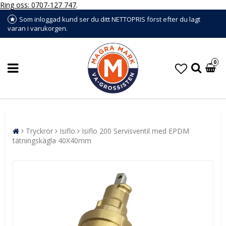
Ring oss: 0707-127 747
.
Som inloggad kund ser du ditt NETTOPRIS först efter du lagt
varan i varukorgen.
0
Tryckrör
Isiflo
Isiflo 200 Servisventil med EPDM
tätningskägla 40X40mm