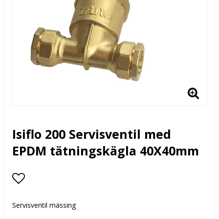
Isiflo 200 Servisventil med
EPDM tätningskägla 40X40mm
Lägg till i favoritlistan
Servisventil mässing