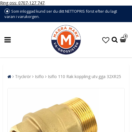
Ring oss: 0707-127 747
.
Som inloggad kund ser du ditt NETTOPRIS först efter du lagt
varan i varukorgen.
0
Tryckrör
Isiflo
Isiflo 110 Rak koppling utv.gga 32XR25