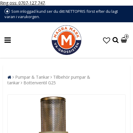
Ring oss: 0707-127 747
.
Som inloggad kund ser du ditt NETTOPRIS först efter du lagt
varan i varukorgen.
0
Pumpar & Tankar
Tillbehör pumpar &
tankar
Bottenventil G25