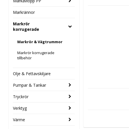
Markavlopp PP
Markrännor
Markrör
korrugerade
Markrör & Vägtrummor
Markrör korrugerade
tillbehör
Olje & Fettavskiljare
Pumpar & Tankar
Tryckrör
Verktyg
Värme