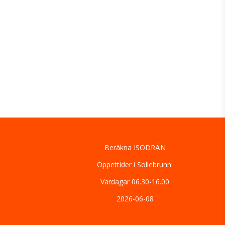
Beräkna ISODRÄN
Öppettider i Sollebrunn:
Vardagar 06.30-16.00
2026-06-08