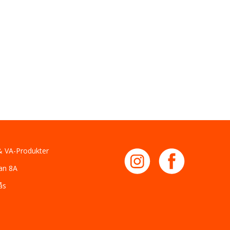
 VA-Produkter
an 8A
ås