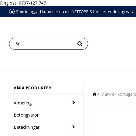
Ring oss: 0707-127 747
.
Som inloggad kund ser du ditt NETTOPRIS först efter du lagt vara
VÅRA PRODUKTER
Markrör korruger
Armering
Betongvaror
Betäckningar