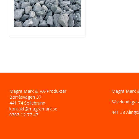
Magra Mark & VA-Produkter
Magra Mark &
Borråsvägen 37
Sävelundsgat
441 74 Sollebrunn
kontakt@magramark.se
441 38 Alings
0707-12 77 47