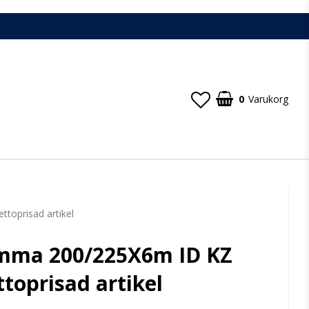
0
Varukorg
oprisad artikel
mma 200/225X6m ID KZ
toprisad artikel