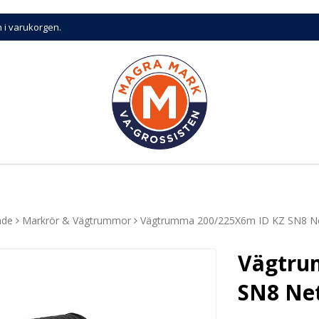
n i varukorgen.
ade
Markrör & Vägtrummor
Vägtrumma 200/225X6m ID KZ SN8 Nett
Vägtru
SN8 Net