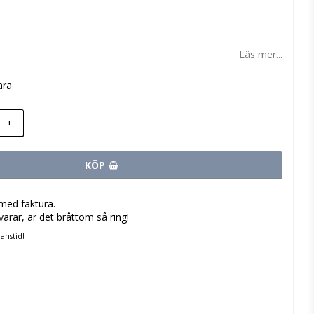
 favoritlistan
Läs mer...
ara
+
KÖP
med faktura.
varar, är det bråttom så ring!
anstid!