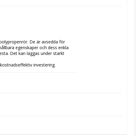
olypropenrör. De är avsedda för

hållbara egenskaper och dess enkla

sta. Det kan läggas under starkt

kostnadseffektiv investering.