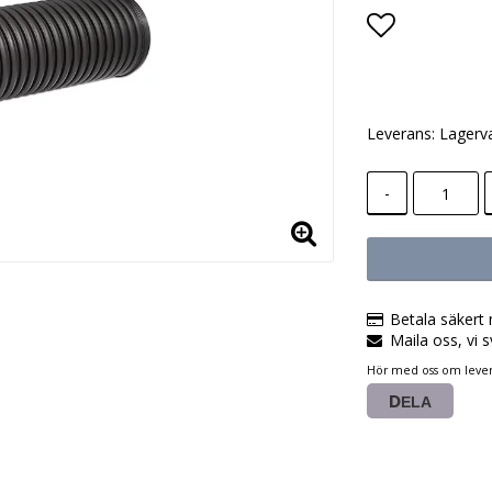
Lägg till i
Leverans:
Lagerv
-
Betala säkert 
Maila oss, vi s
Hör med oss om lever
DELA