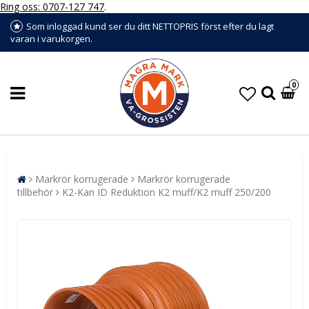
Ring oss: 0707-127 747
.
Som inloggad kund ser du ditt NETTOPRIS först efter du lagt
varan i varukorgen.
0
Markrör korrugerade
Markrör korrugerade
tillbehör
K2-Kan ID Reduktion K2 muff/K2 muff 250/200