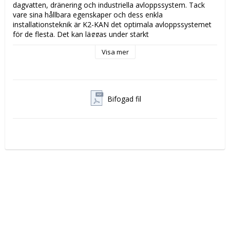
dagvatten, dränering och industriella avloppssystem. Tack 
vare sina hållbara egenskaper och dess enkla

installationsteknik är K2-KAN det optimala avloppssystemet 
för de flesta. Det kan läggas under starkt

trafikerade vägar men även i mindre trafikerade områden. 

Visa mer
Dess hållbarhet uppskattas till minst 100 år, därför är det en 
mycket kostnadseffektiv investering.
Bifogad fil