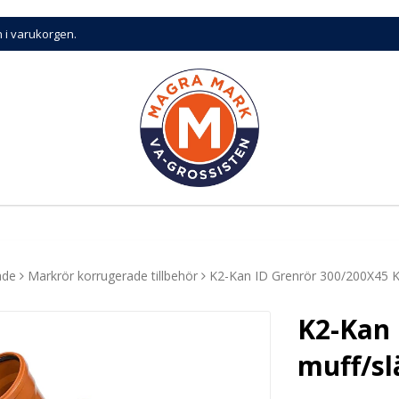
n i varukorgen.
ade
Markrör korrugerade tillbehör
K2-Kan ID Grenrör 300/200X45 K
K2-Kan 
muff/sl