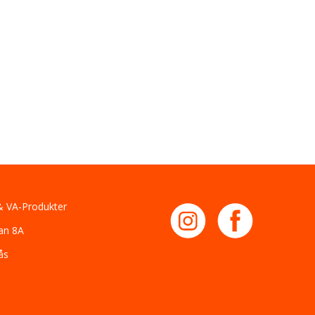
 VA-Produkter
an 8A
ås