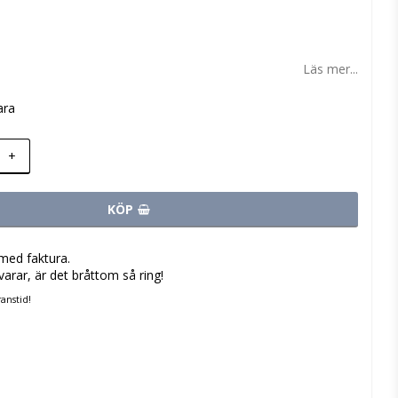
 favoritlistan
Läs mer...
ara
+
KÖP
med faktura.
varar, är det bråttom så ring!
anstid!