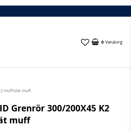
0
Varukorg
2 muff/slät muff
ID Grenrör 300/200X45 K2
ät muff