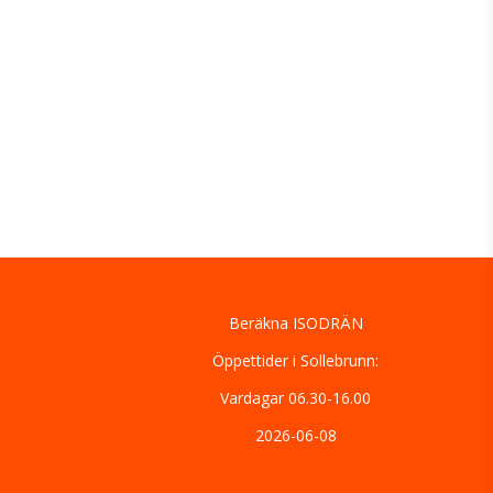
Beräkna ISODRÄN
Öppettider i Sollebrunn:
Vardagar 06.30-16.00
2026-06-08