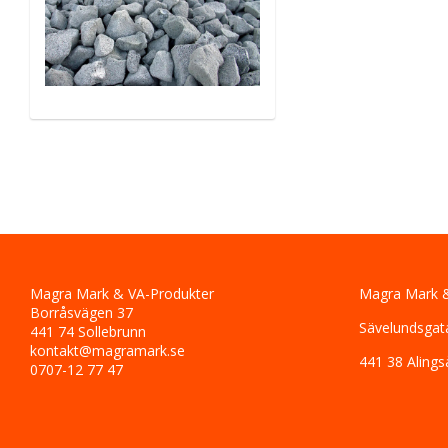
Magra Mark & VA-Produkter
Magra Mark &
Borråsvägen 37
Sävelundsgat
441 74 Sollebrunn
kontakt@magramark.se
441 38 Alings
0707-12 77 47