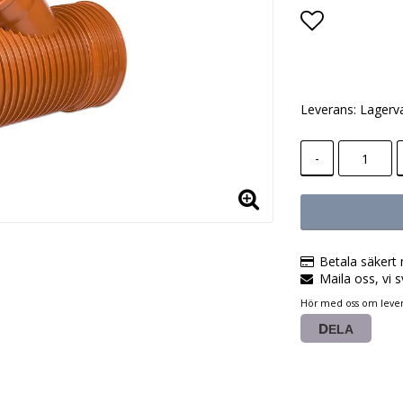
Lägg till i
Leverans:
Lagerv
-
Betala säkert 
Maila oss, vi s
Hör med oss om lever
DELA