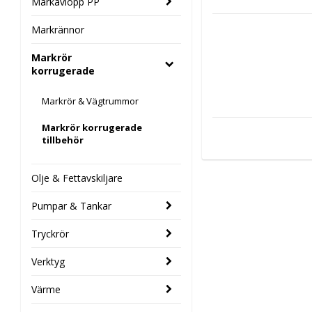
Markavlopp PP
Markrännor
Markrör
korrugerade
Markrör & Vägtrummor
Markrör korrugerade
tillbehör
Olje & Fettavskiljare
Pumpar & Tankar
Tryckrör
Verktyg
Värme