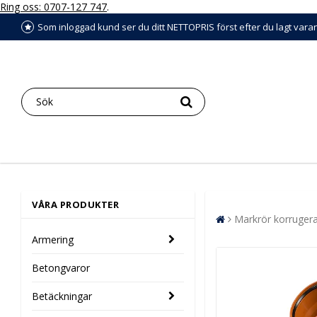
Ring oss: 0707-127 747
.
Som inloggad kund ser du ditt NETTOPRIS först efter du lagt vara
VÅRA PRODUKTER
Markrör korruger
Armering
Betongvaror
Betäckningar