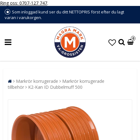
Ring oss: 0707-127 747
.
Som inloggad kund ser du ditt NETTOPRIS först efter du lagt
varan i varukorgen.
0
Markrör korrugerade
Markrör korrugerade
tillbehör
K2-Kan ID Dubbelmuff 500