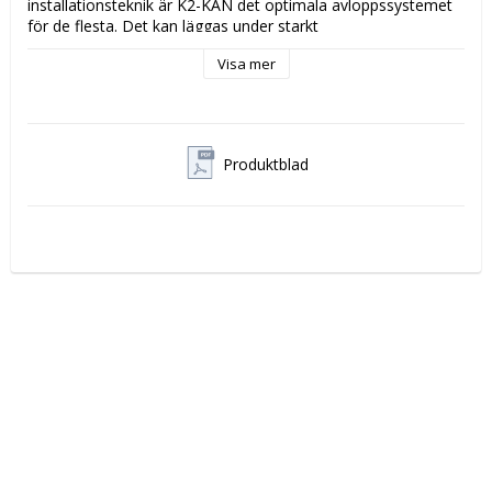
installationsteknik är K2-KAN det optimala avloppssystemet 
för de flesta. Det kan läggas under starkt

trafikerade vägar men även i mindre trafikerade områden. 

Visa mer
Dess hållbarhet uppskattas till minst 100 år, därför är det en 
mycket kostnadseffektiv investering.
Produktblad