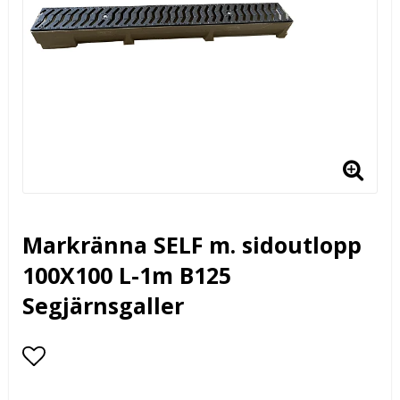
Markränna SELF m. sidoutlopp
100X100 L-1m B125
Segjärnsgaller
Lägg till i favoritlistan