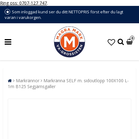
Ring oss: 0707-127 747
.
Som inloggad kund ser du ditt NETTOPRIS först efter du lagt
varan i varukorgen.
0
Markrännor
Markränna SELF m. sidoutlopp 100X100 L-
1m B125 Segjärnsgaller