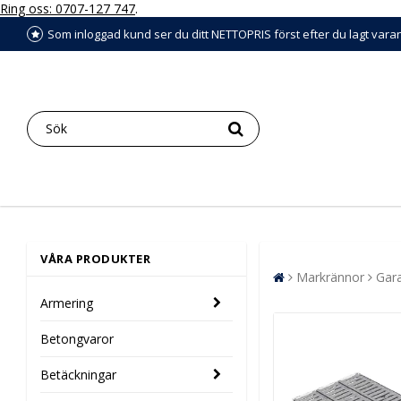
Ring oss: 0707-127 747
.
Som inloggad kund ser du ditt NETTOPRIS först efter du lagt vara
VÅRA PRODUKTER
Markrännor
Gara
Armering
Betongvaror
Betäckningar