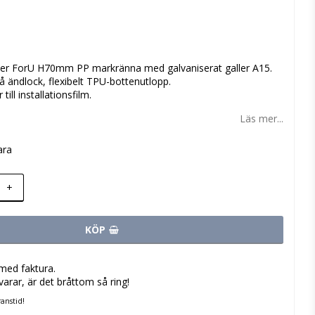
 favoritlistan
ter ForU H70mm PP markränna med galvaniserat galler A15.
 ändlock, flexibelt TPU-bottenutlopp.
ill installationsfilm.
Läs mer...
ara
+
KÖP
med faktura.
varar, är det bråttom så ring!
anstid!