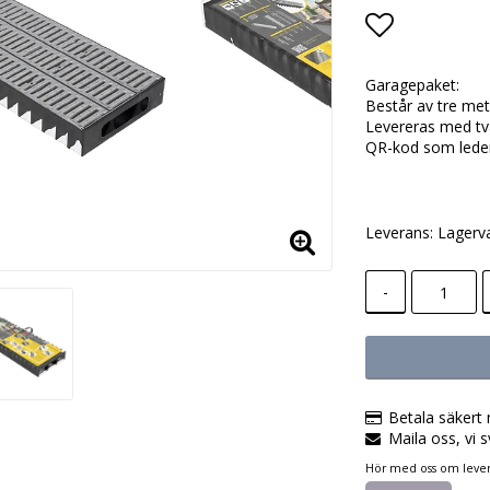
Lägg till i
Garagepaket:
Består av tre me
Levereras med två
QR-kod som leder t
Leverans:
Lagerv
-
Betala säkert 
Maila oss, vi s
Hör med oss om lever