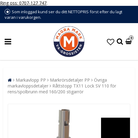
Ring oss: 0707-127 747
.
Som inloggad kund ser du ditt NETTOPRIS först efter du lagt
varan i varukorgen.
0
Markavlopp PP
Markrörsdetaljer PP
Övriga
markavloppsdetaljer
Råttstopp TX11 Lock SV 110 för
rens/spolbrunn med 160/200 stigarrör