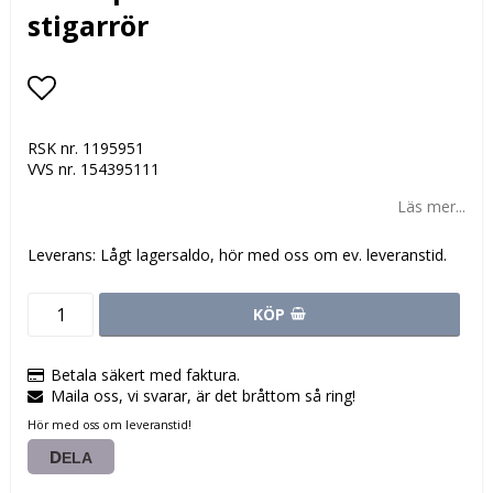
stigarrör
Lägg till i favoritlistan
RSK nr. 1195951
VVS nr. 154395111
Läs mer...
Leverans:
Lågt lagersaldo, hör med oss om ev. leveranstid.
KÖP
Betala säkert med faktura.
Maila oss, vi svarar, är det bråttom så ring!
Hör med oss om leveranstid!
DELA