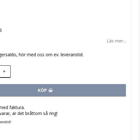
 favoritlistan
6
Läs mer...
gersaldo, hör med oss om ev. leveranstid.
+
KÖP
med faktura.
varar, är det bråttom så ring!
anstid!