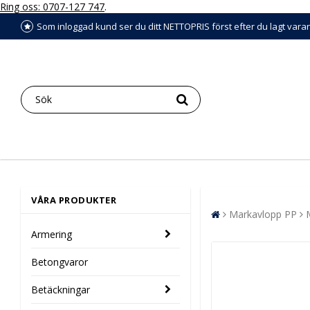
Ring oss: 0707-127 747
.
Som inloggad kund ser du ditt NETTOPRIS först efter du lagt vara
VÅRA PRODUKTER
Markavlopp PP
Armering
Betongvaror
Betäckningar