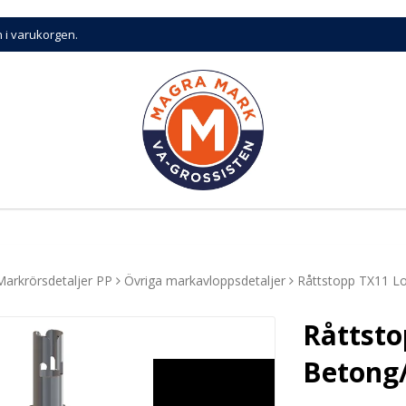
n i varukorgen.
Markrörsdetaljer PP
Övriga markavloppsdetaljer
Råttstopp TX11 L
Råttsto
Betong