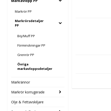
Markavlopp PP
Markrör PP
Markrörsdetaljer
PP
Böj/Muff PP
Förminskningar PP
Grenrör PP
Övriga
markavloppsdetaljer
Markrännor
Markrör korrugerade
Olje & Fettavskiljare