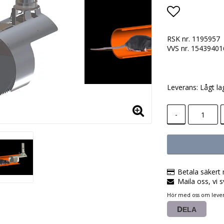
Lägg till i
RSK nr. 1195957
VVS nr. 15439401
Leverans:
Lågt la
-
Betala säkert 
Maila oss, vi s
Hör med oss om lever
DELA