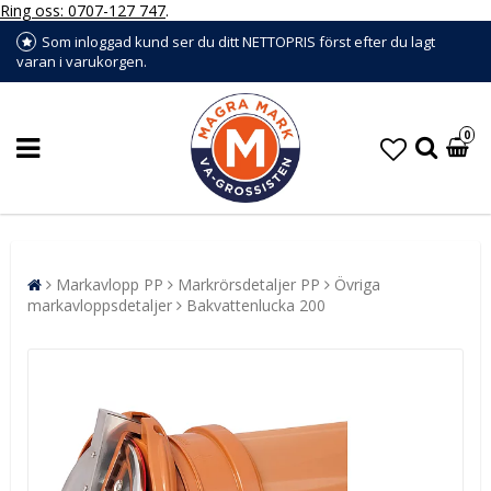
Ring oss: 0707-127 747
.
Som inloggad kund ser du ditt NETTOPRIS först efter du lagt
varan i varukorgen.
0
Markavlopp PP
Markrörsdetaljer PP
Övriga
markavloppsdetaljer
Bakvattenlucka 200