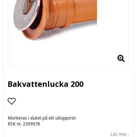
Bakvattenlucka 200
Lägg till i favoritlistan
Monteras i slutet på ett utloppsrör.
RSK nr. 2359976
Läs mer...