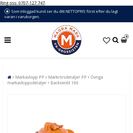
Ring oss: 0707-127 747
.
Som inloggad kund ser du ditt NETTOPRIS först efter du lagt
varan i varukorgen.
0
Markavlopp PP
Markrörsdetaljer PP
Övriga
markavloppsdetaljer
Backventil 160