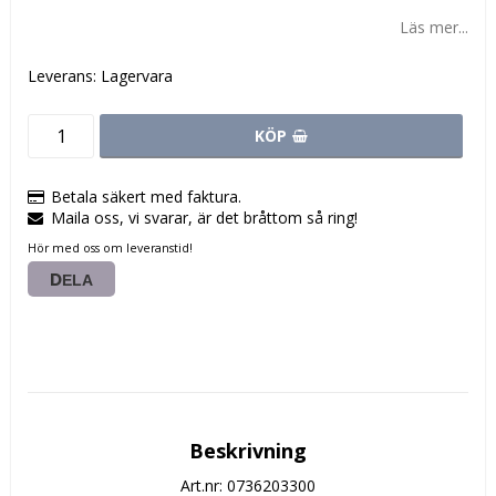
Lägg till i favoritlistan
Läs mer...
Leverans:
Lagervara
KÖP
Betala säkert med faktura.
Maila oss, vi svarar, är det bråttom så ring!
Hör med oss om leveranstid!
DELA
Beskrivning
Art.nr: 0736203300