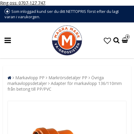
Ring oss: 0707-127 747
.
Som inloggad kund ser du ditt NETTOPRIS först efter du lagt
varan i varukorgen.
0
Markavlopp PP
Markrörsdetaljer PP
Övriga
markavloppsdetaljer
Adapter för markavlopp 136/110mm
från betong till PP/PVC