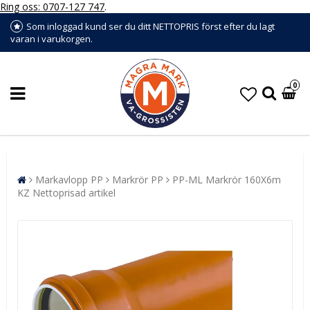
Ring oss: 0707-127 747
.
Som inloggad kund ser du ditt NETTOPRIS först efter du lagt
varan i varukorgen.
0
Markavlopp PP
Markrör PP
PP-ML Markrör 160X6m
KZ Nettoprisad artikel