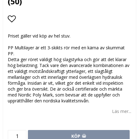
(50)
Lägg till i favoritlistan
Priset gäller vid köp av hel stuv.
PP Multilayer är ett 3-skikts rör med en kärna av skummat
PP.
Detta ger röret väldigt hög slagstyrka och gör att det klarar
hög belastning. Tack vare den avancerade kombinationen av
ett väldigt motståndskraftigt ytterlager, ett slagtåligt
mellanlager och ett innerlager med överlägsen hydraulisk
förmåga. Insidan är vit, vilket gör det enkelt vid inspektion
och ger bra översikt. De är också certifierade och märkta
med Nordic Poly Mark, som bevisar att de uppfyller och
upprätthåller den nordiska kvalitetsnivån.
Läs mer...
KÖP