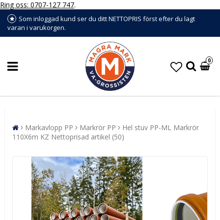
Ring oss: 0707-127 747
.
Som inloggad kund ser du ditt NETTOPRIS först efter du lagt
varan i varukorgen.
0
Markavlopp PP
Markrör PP
Hel stuv PP-ML Markrör
110X6m KZ Nettoprisad artikel (50)