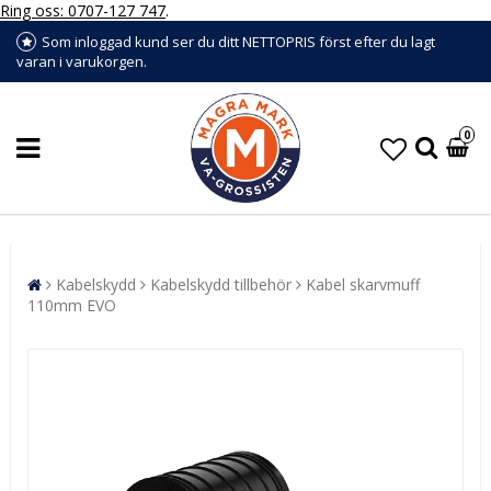
Ring oss: 0707-127 747
.
Som inloggad kund ser du ditt NETTOPRIS först efter du lagt
varan i varukorgen.
0
Kabelskydd
Kabelskydd tillbehör
Kabel skarvmuff
110mm EVO