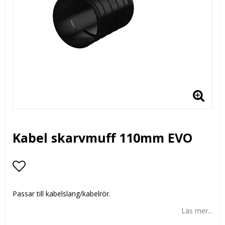
Kabel skarvmuff 110mm EVO
Lägg till i favoritlistan
Passar till kabelslang/kabelrör.
Läs mer...