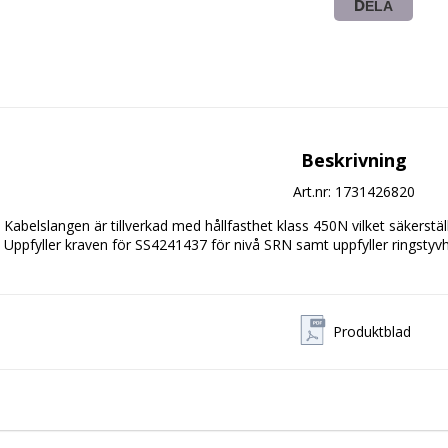
DELA
Beskrivning
Art.nr: 1731426820
Kabelslangen är tillverkad med hållfasthet klass 450N vilket säkerställer 
Uppfyller kraven för SS4241437 för nivå SRN samt uppfyller ringstyv
Produktblad