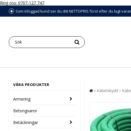
Ring oss: 0707-127 747
.
Som inloggad kund ser du ditt NETTOPRIS först efter du lagt vara
VÅRA PRODUKTER
Kabelskydd
Kabe
Armering
Betongvaror
Betäckningar