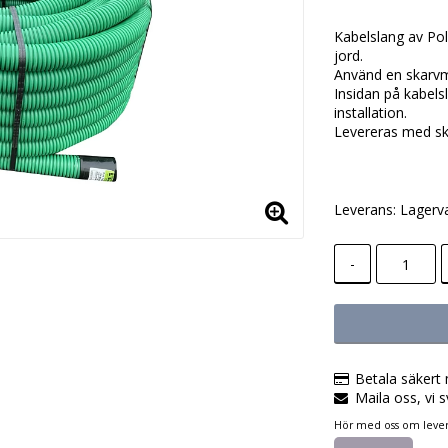
Lägg till i
Kabelslang av Pol
jord.
Använd en skarvmuf
Insidan på kabelsl
installation.
Levereras med sk
Leverans:
Lagerv
-
Betala säkert 
Maila oss, vi s
Hör med oss om lever