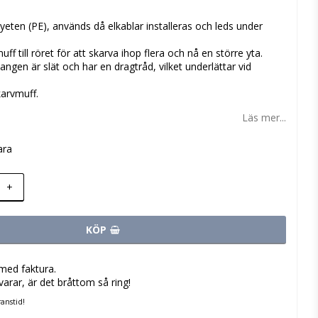
 favoritlistan
yeten (PE), används då elkablar installeras och leds under
f till röret för att skarva ihop flera och nå en större yta.
angen är slät och har en dragtråd, vilket underlättar vid
arvmuff.
Läs mer...
ara
+
KÖP
med faktura.
varar, är det bråttom så ring!
anstid!