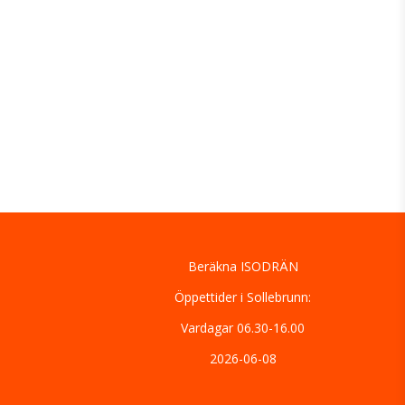
Beräkna ISODRÄN
Öppettider i Sollebrunn:
Vardagar 06.30-16.00
2026-06-08