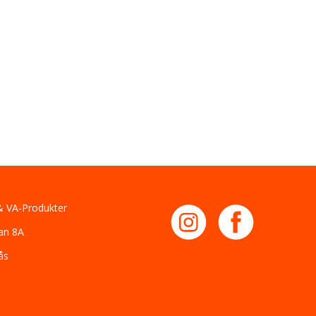
 VA-Produkter
an 8A
ås