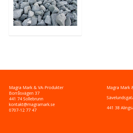
Magra Mark & VA-Produkter
Magra Mark &
Borråsvägen 37
Sävelundsgat
441 74 Sollebrunn
kontakt@magramark.se
441 38 Alings
0707-12 77 47