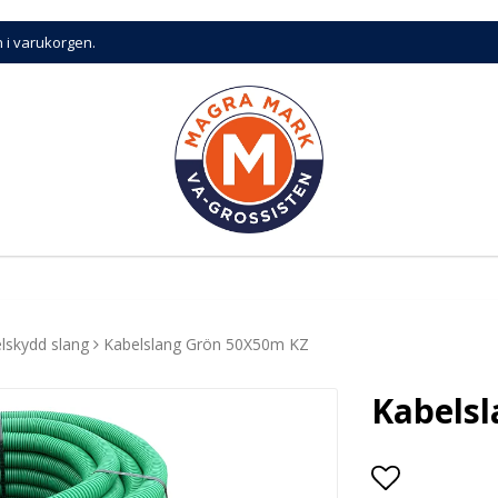
n i varukorgen.
lskydd slang
Kabelslang Grön 50X50m KZ
Kabels