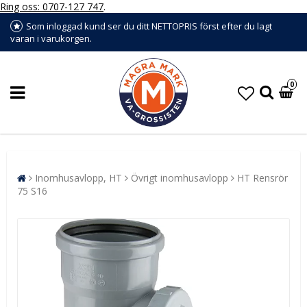
Ring oss: 0707-127 747
.
Som inloggad kund ser du ditt NETTOPRIS först efter du lagt
varan i varukorgen.
0
Inomhusavlopp, HT
Övrigt inomhusavlopp
HT Rensrör
75 S16