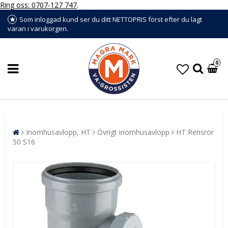
Ring oss: 0707-127 747
.
Som inloggad kund ser du ditt NETTOPRIS först efter du lagt
varan i varukorgen.
0
Inomhusavlopp, HT
Övrigt inomhusavlopp
HT Rensrör
50 S16