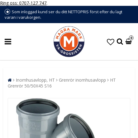
Ring oss: 0707-127 747
.
Som inloggad kund ser du ditt NETTOPRIS först efter du lagt
varan i varukorgen.
0
Inomhusavlopp, HT
Grenrör inomhusavlopp
HT
Grenrör 50/50X45 S16