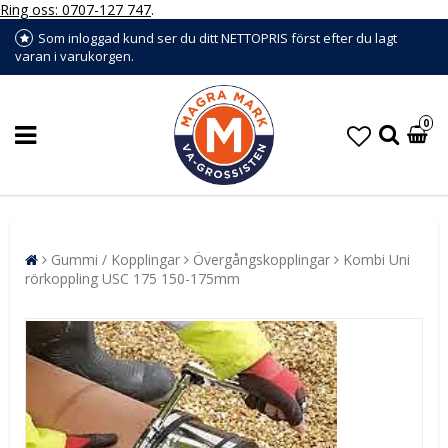
Ring oss: 0707-127 747
.
Som inloggad kund ser du ditt NETTOPRIS först efter du lagt
varan i varukorgen.
0
Gummi / Kopplingar
Övergångskopplingar
Kombi Uni
rörkoppling USC 175 150-175mm