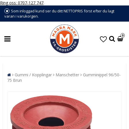
Ring oss: 0707-127 747
.
Som inloggad kund ser du ditt NETTOPRIS först efter du lagt
varan i varukorgen.
0
Gummi / Kopplingar
Manschetter
Gumminippel 96/50-
75 Brun