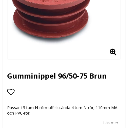
Gumminippel 96/50-75 Brun
Lägg till i favoritlistan
Passar i 3 tum N-rörmuff slutända 4 tum N-rör, 110mm MA-
och PVC-rör.
Läs mer...