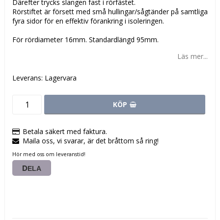
Därefter trycks slangen fast i rörfästet.
Rörstiftet är försett med små hullingar/sågtänder på samtliga
fyra sidor för en effektiv förankring i isoleringen.
För rördiameter 16mm. Standardlängd 95mm.
Läs mer...
Leverans:
Lagervara
KÖP
Betala säkert med faktura.
Maila oss, vi svarar, är det bråttom så ring!
Hör med oss om leveranstid!
DELA