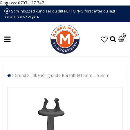
Ring oss: 0707-127 747
.
Som inloggad kund ser du ditt NETTOPRIS först efter du lagt
varan i varukorgen.
0
Grund
Tillbehör grund
Rörstift Ø16mm L-95mm