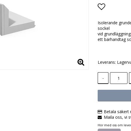
Lägg till i
Isolerande grunde
sockel
vid grundläggnin
ett bärhandtag so
Leverans:
Lagerv
-
Betala säkert 
Maila oss, vi s
Hör med oss om lever