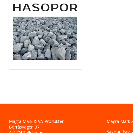
Magra Mark & VA-Produkter
Magra Mark &
Borråsvägen 37
Sävelundsgat
441 74 Sollebrunn