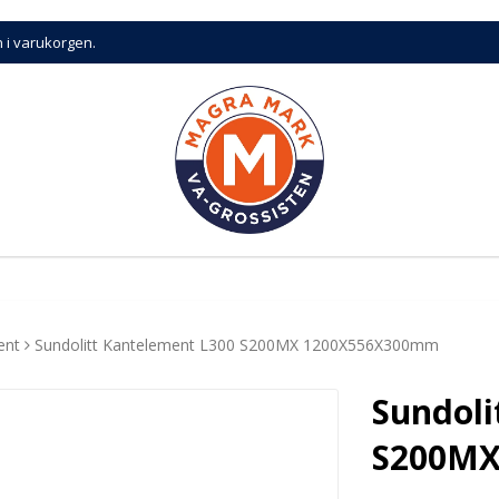
n i varukorgen.
ent
Sundolitt Kantelement L300 S200MX 1200X556X300mm
Sundoli
S200MX