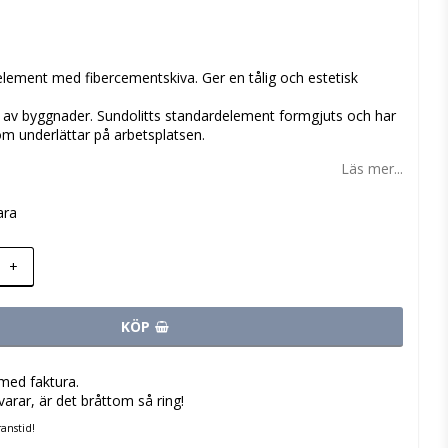
 favoritlistan
lement med fibercementskiva. Ger en tålig och estetisk
g av byggnader. Sundolitts standardelement formgjuts och har
m underlättar på arbetsplatsen.
Läs mer...
ara
+
KÖP
med faktura.
varar, är det bråttom så ring!
anstid!