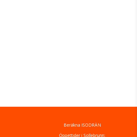
Beräkna ISODRÄN
Öppettider i Sollebrunn: