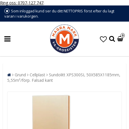
Ring oss: 0707-127 747
.
Som inloggad kund ser du ditt NETTOPRIS först efter du lagt
varan i varukorgen.
0
Grund
Cellplast
Sundolitt XPS300SL 50X585X1185mm,
5,55m²/förp. Falsad kant