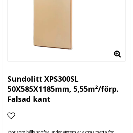
Sundolitt XPS300SL
50X585X1185mm, 5,55m²/förp.
Falsad kant
Lägg till i favoritlistan
Ytor som hålls snöfria under vintern är extra utsatta för