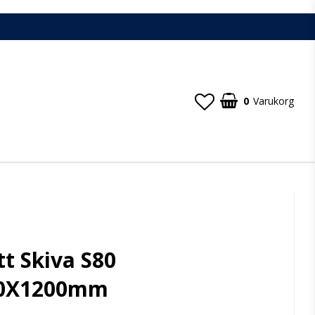
0
Varukorg
tt Skiva S80
00X1200mm