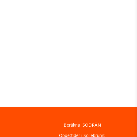
Beräkna ISODRÄN
Öppettider i Sollebrunn: