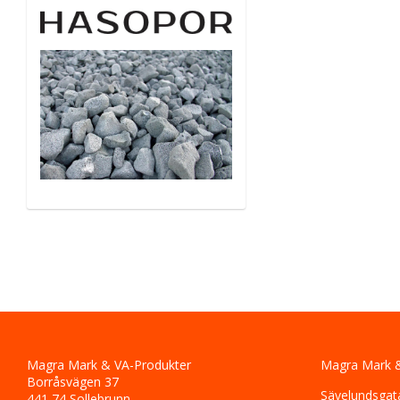
Magra Mark & VA-Produkter
Magra Mark &
Borråsvägen 37
Sävelundsgat
441 74 Sollebrunn