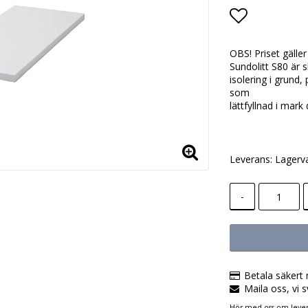
Lägg till i
OBS! Priset gälle
Sundolitt S80 är 
isolering i grund
som
lättfyllnad i mark
Leverans:
Lagerv
-
Betala säkert 
Maila oss, vi s
Hör med oss om lever