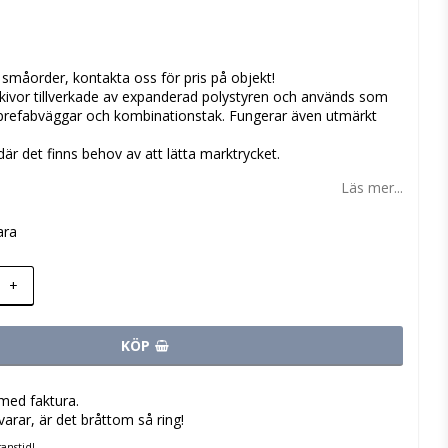
 favoritlistan
r småorder, kontakta oss för pris på objekt!
skivor tillverkade av expanderad polystyren och används som
, prefabväggar och kombinationstak. Fungerar även utmärkt
 där det finns behov av att lätta marktrycket.
Läs mer...
ara
+
KÖP
med faktura.
varar, är det bråttom så ring!
anstid!