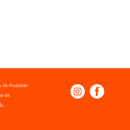
 VA-Produkter
an 8A
ås