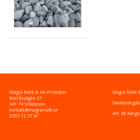
Magra Mark & VA-Produkter
Magra Mark &
Borråsvägen 37
Sävelundsgat
441 74 Sollebrunn
kontakt@magramark.se
441 38 Alings
0707-12 77 47