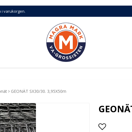
n i varukorgen.
nät
GEONÄT SX30/30. 3,95X50m
GEONÄT