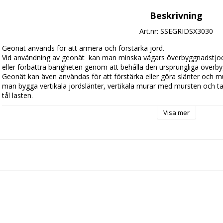
Beskrivning
Art.nr: SSEGRIDSX3030
Geonät används för att armera och förstärka jord.

Vid användning av geonät  kan man minska vägars överbyggnadstjock
eller förbättra bärigheten genom att behålla den ursprungliga överby
Geonät kan även användas för att förstärka eller göra slänter och m
man bygga vertikala jordslänter, vertikala murar med mursten och ta 
tål lasten.

Tack vare nätets dragstyrka, styvhet i knutpunkterna och låga töjning
Visa mer
som vägar och parkeringsplatser.

Material: Polypropylen