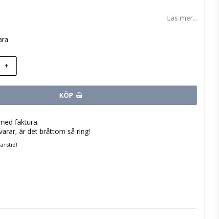
 favoritlistan
Läs mer...
ara
+
KÖP
med faktura.
varar, är det bråttom så ring!
anstid!