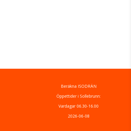
Beräkna ISODRÄN
Öppettider i Sollebrunn:
Vardagar 06.30-16.00
2026-06-08