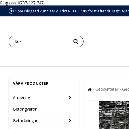
Ring oss: 0707-127 747
.
Som inloggad kund ser du ditt NETTOPRIS först efter du lagt vara
VÅRA PRODUKTER
Geosynteter
Geo
Armering
Betongvaror
Betäckningar