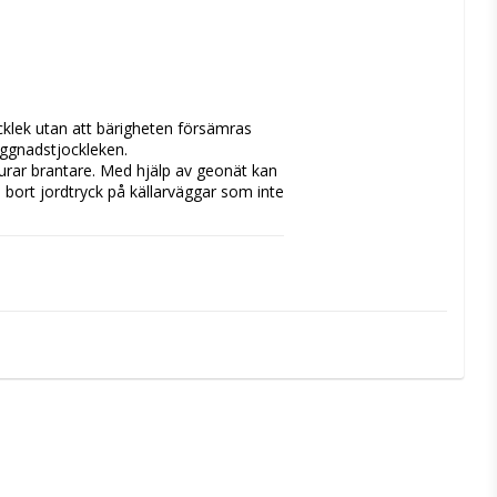
lek utan att bärigheten försämras 
ggnadstjockleken.

urar brantare. Med hjälp av geonät kan 
bort jordtryck på källarväggar som inte 
 lämpar sig geonätet bäst för körytor 