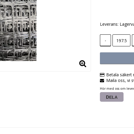
Lägg till i
Leverans:
Lagerv
-
Betala säkert 
Maila oss, vi s
Hör med oss om lever
DELA