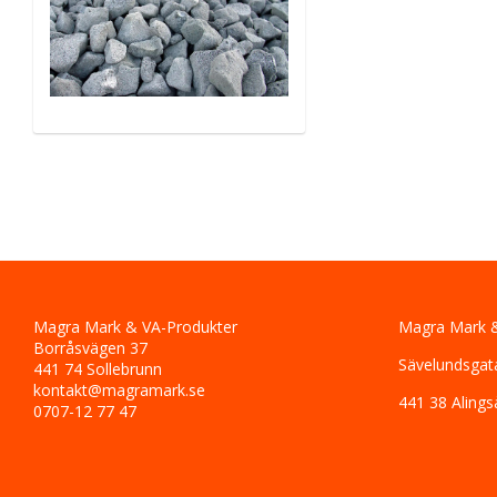
Magra Mark & VA-Produkter
Magra Mark &
Borråsvägen 37
Sävelundsgat
441 74 Sollebrunn
kontakt@magramark.se
441 38 Alings
0707-12 77 47