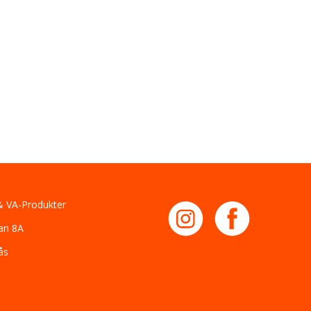
 VA-Produkter
an 8A
ås