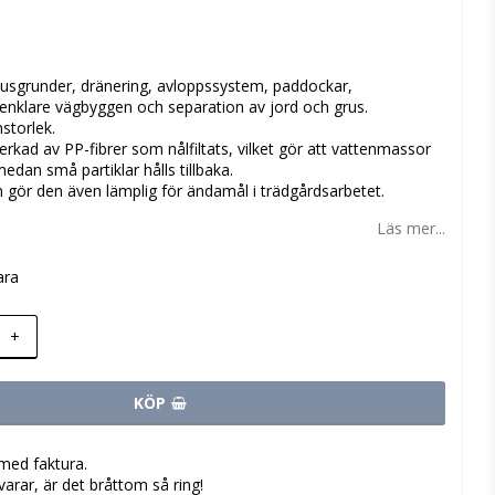
 favoritlistan
husgrunder, dränering, avloppssystem, paddockar,
enklare vägbyggen och separation av jord och grus.
storlek.
verkad av PP-fibrer som nålfiltats, vilket gör att vattenmassor
edan små partiklar hålls tillbaka.
 gör den även lämplig för ändamål i trädgårdsarbetet.
Läs mer...
ara
+
KÖP
med faktura.
varar, är det bråttom så ring!