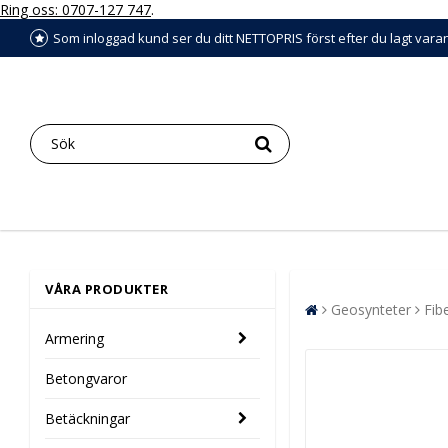
Ring oss: 0707-127 747
.
Som inloggad kund ser du ditt NETTOPRIS först efter du lagt vara
VÅRA PRODUKTER
Geosynteter
Fib
Armering
Betongvaror
Betäckningar