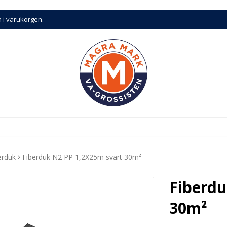
n i varukorgen.
erduk
Fiberduk N2 PP 1,2X25m svart 30m²
Fiberdu
30m²