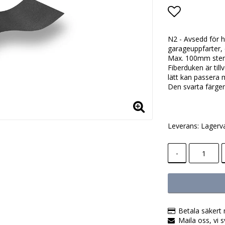
Lägg till i
N2 - Avsedd för 
garageuppfarter, 
Max. 100mm sten
Fiberduken är till
lätt kan passera m
Den svarta färgen
Leverans:
Lagerv
-
Betala säkert 
Maila oss, vi s