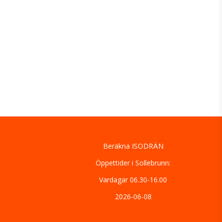
Beräkna ISODRÄN
Öppettider i Sollebrunn:
Vardagar 06.30-16.00
2026-06-08