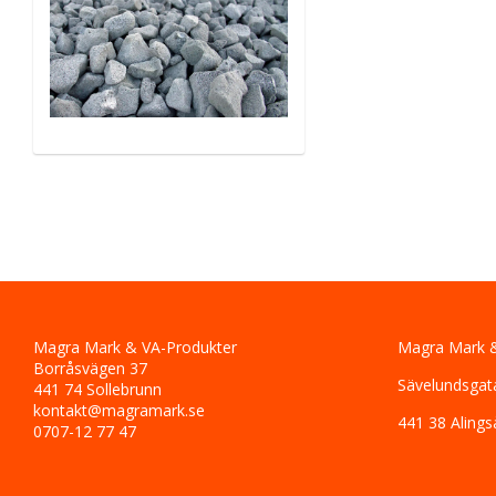
Magra Mark & VA-Produkter
Magra Mark &
Borråsvägen 37
Sävelundsgat
441 74 Sollebrunn
kontakt@magramark.se
441 38 Alings
0707-12 77 47