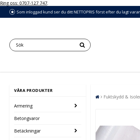
Ring oss: 0707-127 747
.
Som inloggad kund ser du ditt NETTOPRIS först efter du lagt vara
VÅRA PRODUKTER
Fuktskydd & Isole
Armering
Betongvaror
Betäckningar