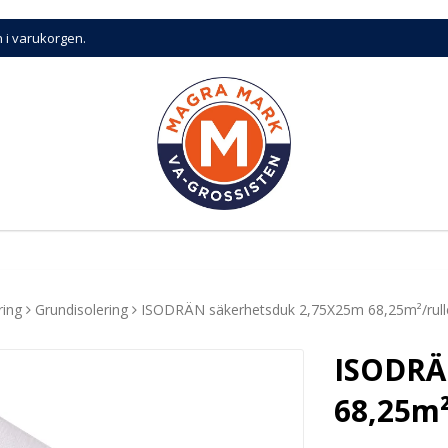
n i varukorgen.
ring
Grundisolering
ISODRÄN säkerhetsduk 2,75X25m 68,25m²/rull
ISODRÄ
68,25m²