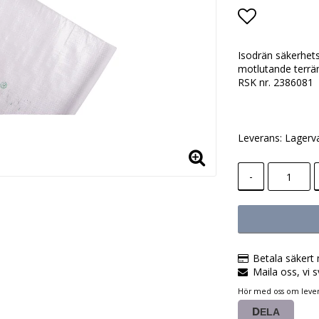
Lägg till i
Isodrän säkerhets
motlutande terrän
RSK nr. 2386081
Leverans:
Lagerv
-
Betala säkert 
Maila oss, vi s
Hör med oss om lever
DELA