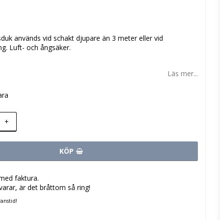
 favoritlistan
duk används vid schakt djupare än 3 meter eller vid
g. Luft- och ångsäker.
Läs mer...
ara
+
KÖP
med faktura.
varar, är det bråttom så ring!
anstid!