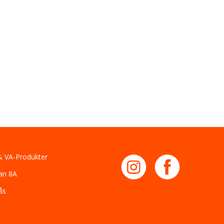
 VA-Produkter
an 8A
ås