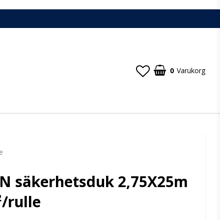
0
Varukorg
e
N säkerhetsduk 2,75X25m
/rulle