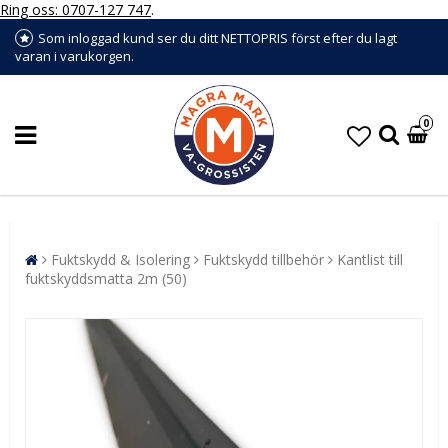
Ring oss: 0707-127 747
.
Som inloggad kund ser du ditt NETTOPRIS först efter du lagt
varan i varukorgen.
0
Fuktskydd & Isolering
Fuktskydd tillbehör
Kantlist till
fuktskyddsmatta 2m (50)