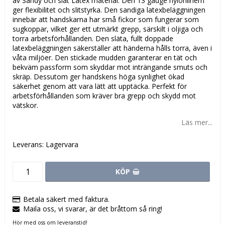
av Sandy och slät Latex material. Den 13 gauge nylonlinern
ger flexibilitet och slitstyrka. Den sandiga latexbeläggningen
innebär att handskarna har små fickor som fungerar som
sugkoppar, vilket ger ett utmärkt grepp, särskilt i oljiga och
torra arbetsförhållanden. Den släta, fullt doppade
latexbeläggningen säkerställer att händerna hålls torra, även i
våta miljöer. Den stickade mudden garanterar en tät och
bekväm passform som skyddar mot inträngande smuts och
skräp. Dessutom ger handskens höga synlighet ökad
säkerhet genom att vara lätt att upptäcka. Perfekt för
arbetsförhållanden som kräver bra grepp och skydd mot
vätskor.
Läs mer...
Leverans:
Lagervara
KÖP
Betala säkert med faktura.
Maila oss, vi svarar, är det bråttom så ring!
Hör med oss om leveranstid!