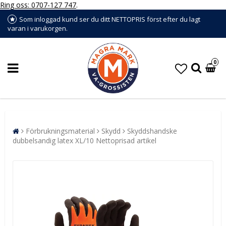
Ring oss: 0707-127 747
.
Som inloggad kund ser du ditt NETTOPRIS först efter du lagt
varan i varukorgen.
0
Förbrukningsmaterial
Skydd
Skyddshandske
dubbelsandig latex XL/10 Nettoprisad artikel