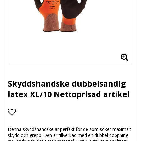
Skyddshandske dubbelsandig
latex XL/10 Nettoprisad artikel
Lägg till i favoritlistan
Denna skyddshandske är perfekt för de som söker maximalt
skydd och grepp. Den är tillverkad med en dubbel doppning