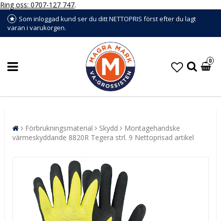
Ring oss: 0707-127 747
.
Som inloggad kund ser du ditt NETTOPRIS först efter du lagt
varan i varukorgen.
0
Förbrukningsmaterial
Skydd
Montagehandske
värmeskyddande 8820R Tegera strl. 9 Nettoprisad artikel