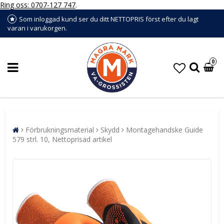
Ring oss: 0707-127 747
.
Som inloggad kund ser du ditt NETTOPRIS först efter du lagt
varan i varukorgen.
0
Förbrukningsmaterial
Skydd
Montagehandske Guide
579 strl. 10, Nettoprisad artikel