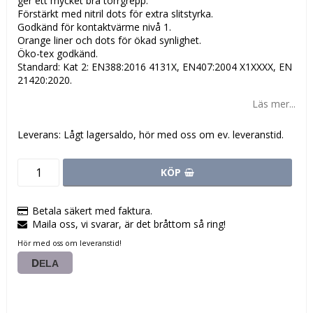
ger ett mycket bra torrgrepp.
Förstärkt med nitril dots för extra slitstyrka.
Godkänd för kontaktvärme nivå 1.
Orange liner och dots för ökad synlighet.
Öko-tex godkänd.
Standard: Kat 2: EN388:2016 4131X, EN407:2004 X1XXXX, EN
21420:2020.
Läs mer...
Leverans:
Lågt lagersaldo, hör med oss om ev. leveranstid.
KÖP
Betala säkert med faktura.
Maila oss, vi svarar, är det bråttom så ring!
Hör med oss om leveranstid!
DELA