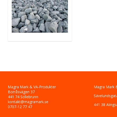
Magra Mark & VA-Produkter
Magra Mark &
Borråsvägen 37
Sävelundsgat
441 74 Sollebrunn
kontakt@magramark.se
441 38 Alings
0707-12 77 47