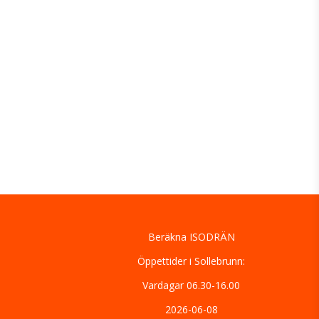
Beräkna ISODRÄN
Öppettider i Sollebrunn:
Vardagar 06.30-16.00
2026-06-08