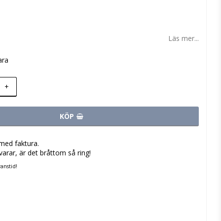
 favoritlistan
Läs mer...
ara
+
KÖP
med faktura.
varar, är det bråttom så ring!
anstid!