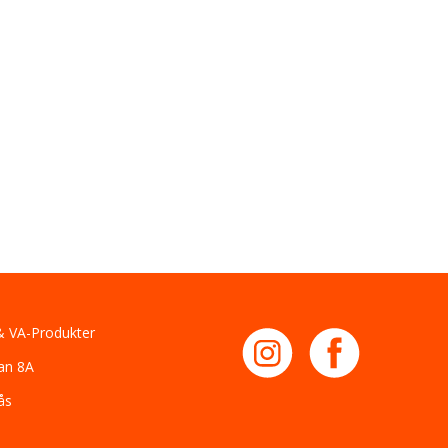
 VA-Produkter
an 8A
ås