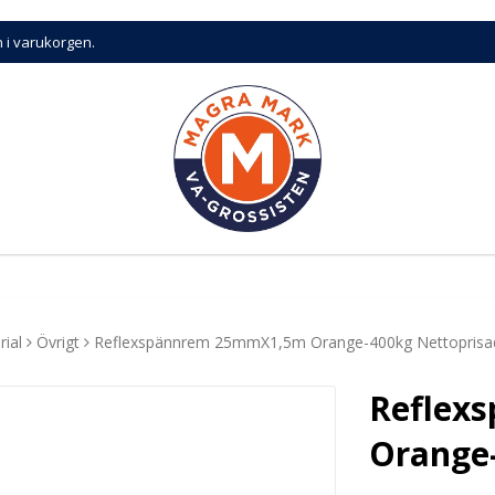
n i varukorgen.
ial
Övrigt
Reflexspännrem 25mmX1,5m Orange-400kg Nettoprisad 
Reflex
Orange-