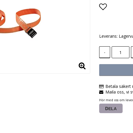
Lägg till i
Leverans:
Lagerv
-
Betala säkert 
Maila oss, vi s
Hör med oss om lever
DELA