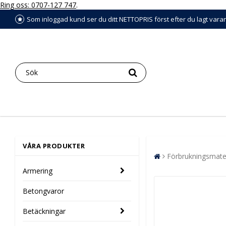
Ring oss: 0707-127 747
.
Som inloggad kund ser du ditt NETTOPRIS först efter du lagt vara
VÅRA PRODUKTER
Förbrukningsmater
Armering
Betongvaror
Betäckningar